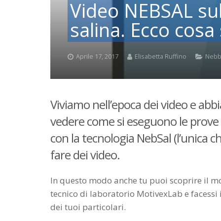
Video NEBSAL sul
salina. Ecco cosa
Aprile 17, 2017
Elisabetta Ruffino
Nebbi
Viviamo nell’epoca dei video e abb
vedere come si eseguono le prove 
con la tecnologia NebSal (l’unica c
fare dei video.
In questo modo anche tu puoi scoprire il mo
tecnico di laboratorio MotivexLab e facessi i
dei tuoi particolari.