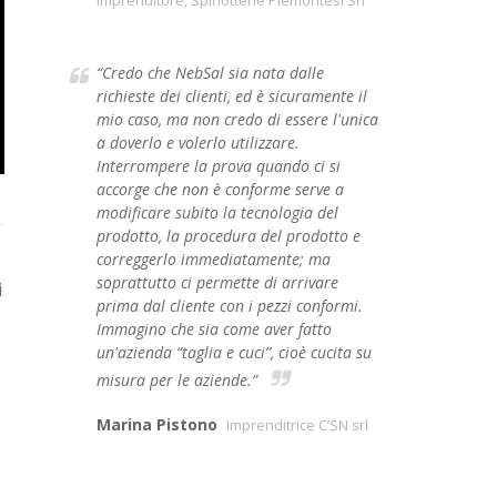
Imprenditore, Spinotterie Piemontesi Srl
“Credo che NebSal sia nata dalle
richieste dei clienti, ed è sicuramente il
mio caso, ma non credo di essere l'unica
a doverlo e volerlo utilizzare.
Interrompere la prova quando ci si
accorge che non è conforme serve a
modificare subito la tecnologia del
prodotto, la procedura del prodotto e
correggerlo immediatamente; ma
soprattutto ci permette di arrivare
i
prima dal cliente con i pezzi conformi.
Immagino che sia come aver fatto
un'azienda “taglia e cuci”, cioè cucita su
misura per le aziende.”
Marina Pistono
Imprenditrice C’SN srl