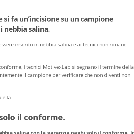
 si fa un’incisione su un campione
di nebbia salina.
essere inserito in nebbia salina e ai tecnici non rimane
 conforme, i tecnici MotivexLab si segnano il termine della
temente il campione per verificare che non diventi non
 è la
solo il conforme.
ebbia salina con la garanzia paghi solo il conforme. I