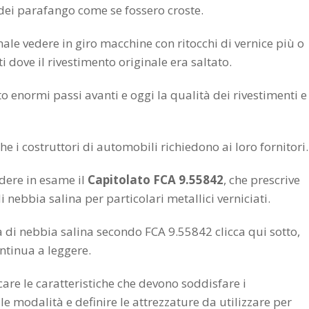
 dei parafango come se fossero croste.
male vedere in giro macchine con ritocchi di vernice più o
 dove il rivestimento originale era saltato.
to enormi passi avanti e oggi la qualità dei rivestimenti e
che i costruttori di automobili richiedono ai loro fornitori.
ndere in esame il
Capitolato FCA 9.55842
, che prescrive
di nebbia salina per particolari metallici verniciati.
a di nebbia salina secondo FCA 9.55842 clicca qui sotto,
ntinua a leggere.
care le caratteristiche che devono soddisfare i
le modalità e definire le attrezzature da utilizzare per