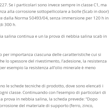
27. Se i particolari sono invece sempre in classe C1, ma
enza alla corrosione sottopellicolare a bolle (Scab in door)
itte dalla Norma 50493/04, senza immersione per 120 h in
di 300 h.
bia salina continua e un la prova di nebbia salina scab in
o per importanza ciascuna delle caratteristiche cui si
he lo spessore del rivestimento, l’adesione, la resistenza
per esempio la resistenza all’olio minerale è meno
sono le schede tecniche di prodotto, dove sono elencati i
r ogni classe. Continuando con l’esempio di particolari di
la prova in nebbia salina, la scheda prevede: “Dopo
rosione del materiale di supporto (ferro, zinco,