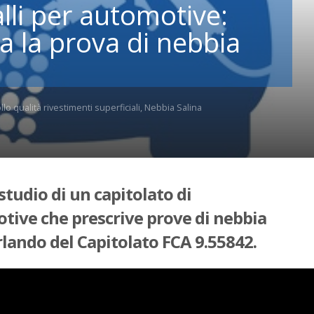
lli per automotive:
a la prova di nebbia
lo qualità rivestimenti superficiali
,
Nebbia Salina
 studio di un capitolato di
otive che prescrive prove di nebbia
rlando del Capitolato FCA 9.55842.