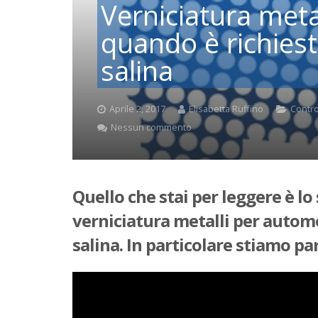
Verniciatura meta
quando è richiest
salina
Aprile 2, 2017
Elisabetta Ruffino
Control
Nessun commento
Quello che stai per leggere è lo
verniciatura metalli per autom
salina. In particolare stiamo pa