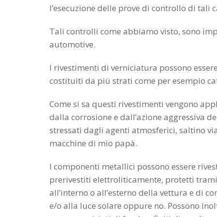
l’esecuzione delle prove di controllo di tali c
Tali controlli come abbiamo visto, sono impo
automotive.
I rivestimenti di verniciatura possono esse
costituiti da più strati come per esempio ca
Come si sa questi rivestimenti vengono applic
dalla corrosione e dall’azione aggressiva deg
stressati dagli agenti atmosferici, saltino
macchine di mio papà.
I componenti metallici possono essere rivest
prerivestiti elettroliticamente, protetti tra
all’interno o all’esterno della vettura e di
e/o alla luce solare oppure no. Possono ino