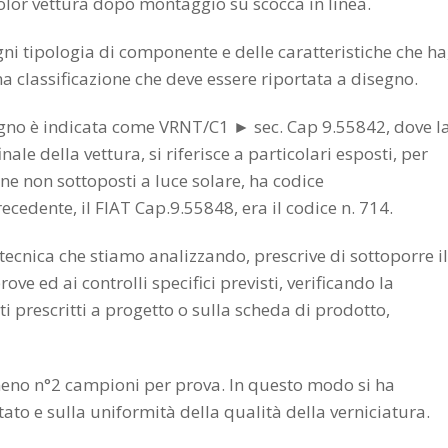
 color vettura dopo montaggio su scocca in linea.
gni tipologia di componente e delle caratteristiche che ha
a classificazione che deve essere riportata a disegno.
segno è indicata come VRNT/C1 ► sec. Cap 9.55842, dove l
nale della vettura, si riferisce a particolari esposti, per
ne non sottoposti a luce solare, ha codice
ecedente, il FIAT Cap.9.55848, era il codice n. 714.
tecnica che stiamo analizzando, prescrive di sottoporre il
e ed ai controlli specifici previsti, verificando la
ti prescritti a progetto o sulla scheda di prodotto,
almeno n°2 campioni per prova. In questo modo si ha
ltato e sulla uniformità della qualità della verniciatura.