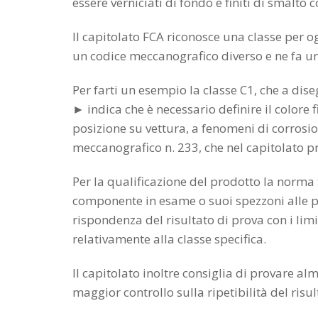
essere verniciati di fondo e finiti di smalto
Il capitolato FCA riconosce una classe per o
un codice meccanografico diverso e ne fa un
Per farti un esempio la classe C1, che a di
► indica che è necessario definire il colore fi
posizione su vettura, a fenomeni di corrosio
meccanografico n. 233, che nel capitolato pr
Per la qualificazione del prodotto la norma 
componente in esame o suoi spezzoni alle prov
rispondenza del risultato di prova con i limi
relativamente alla classe specifica.
Il capitolato inoltre consiglia di provare 
maggior controllo sulla ripetibilità del risu