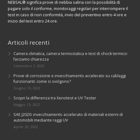
NEBSAL® significa prove di nebbia salina con la possibilità di
pagare solo il conforme, monitoraggi regolari per interrompere il
test in caso di non conformità, invio del preventivo entro 4 ore e
inizio del test entro 24 ore.
Articoli recenti
Camera climatica, camera termostatica e test di shock termico:
facciamo chiarezza
Settembre 2, 2025
Prove di corrosione e invecchiamento accelerato su cablaggi
funzionanti: come si svolgono?
Giugno 10, 2022
Scopri la differenza tra Xenotest e UV Tester
Maggio 13, 2022
SAE J2020: invecchiamento accelerato di materiali esterni di
automobili mediante raggi UV
Aprile 20, 2022