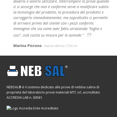
doverlo e volerlo utilizzare. Interrompere la prova quando
ci si accorge che non è conforme serve a modificare subito
la tecnologia del prodotto, la procedura del prodotto e
correggerlo immediatamente; ma soprattutto ci permette
di arrivare prima dal cliente con i pezzi conformi.
Immagino che sia come aver fatto un'azienda “taglia e
cuci”, cioè cucita su misura per le aziende.”
Marina Pistono
Imprenditrice C’SN srl
NEBSAL® è il sistema dedicato alle prove di nebbia salina di
proprietà del laboratorio prove materiali MTC srl, accreditato
ACCREDIA LAB n. 00581.