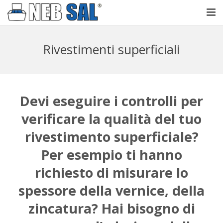
NebSal
Rivestimenti superficiali
Perché Nebbia salina
Prove
Devi eseguire i controlli per
Laboratorio accreditato
verificare la qualità del tuo
Testimonianze
rivestimento superficiale?
Per esempio ti hanno
Contatti
richiesto di misurare lo
spessore della vernice, della
zincatura? Hai bisogno di