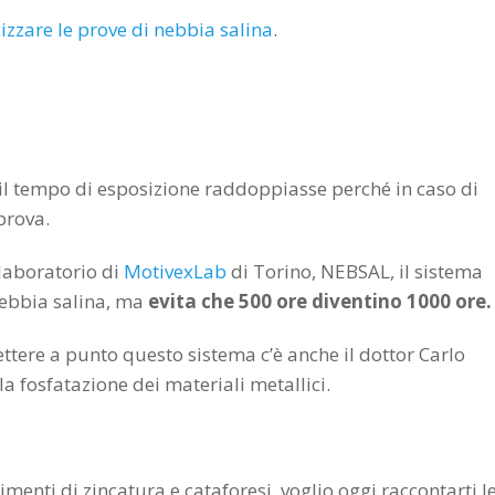
izzare le prove di nebbia salina
.
e il tempo di esposizione raddoppiasse perché in caso di
prova.
 laboratorio di
MotivexLab
di Torino, NEBSAL, il sistema
 nebbia salina, ma
evita che 500 ore diventino 1000 ore.
ttere a punto questo sistema c’è anche il dottor Carlo
a fosfatazione dei materiali metallici.
imenti di zincatura e cataforesi, voglio oggi raccontarti l