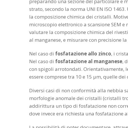
preparando una sezione del particolare e m
strato, secondo la norma UNI EN ISO 1463. U
la composizione chimica dei cristalli. Moti
microscopio elettronico a scansione SEM e
valutare la composizione chimica del rivest
al manganese, e misurare con precisione la d
Nel caso di
fosfatazione allo zinco
, i cri
Nel caso di
fosfatazione al manganese
, 
con spigoli arrotondati. Orientativamente, l
essere comprese tra 10 e 15 µm, quelle dei c
Diversi casi di non conformità alla nebbia 
morfologie anomale dei cristalli (cristalli
addirittura un tipo di fosfatazione non cor
dove invece era richiesta una fosfatazione al
La possibilità di poter documentare, attrave