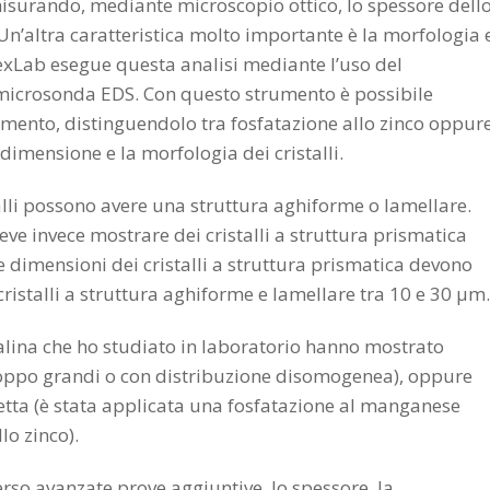
isurando, mediante microscopio ottico, lo spessore dell
n’altra caratteristica molto importante è la morfologia 
vexLab esegue questa analisi mediante l’uso del
 microsonda EDS. Con questo strumento è possibile
imento, distinguendolo tra fosfatazione allo zinco oppur
imensione e la morfologia dei cristalli.
stalli possono avere una struttura aghiforme o lamellare.
deve invece mostrare dei cristalli a struttura prismatica
e dimensioni dei cristalli a struttura prismatica devono
ristalli a struttura aghiforme e lamellare tra 10 e 30 µm.
salina che ho studiato in laboratorio hanno mostrato
 troppo grandi o con distribuzione disomogenea), oppure
retta (è stata applicata una fosfatazione al manganese
lo zinco).
rso avanzate prove aggiuntive, lo spessore, la