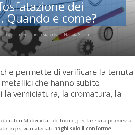
fosfatazione dei
ci. Quando e come?
ollo qualità rivestimenti superficiali
,
Nebbia Salina
 che permette di verificare la tenuta
i metallici che hanno subito
i la verniciatura, la cromatura, la
 laboratori MotivexLab di Torino, per fare una promessa
atorio prove materiali:
paghi solo il conforme.