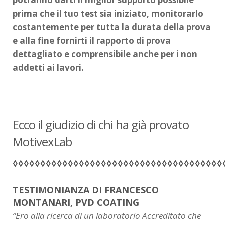
prima che il tuo test sia iniziato, monitorarlo
costantemente per tutta la durata della prova
e alla fine fornirti il rapporto di prova
dettagliato e comprensibile anche per i non
addetti ai lavori.
Ecco il giudizio di chi ha già provato
MotivexLab
◊◊◊◊◊◊◊◊◊◊◊◊◊◊◊◊◊◊◊◊◊◊◊◊◊◊◊◊◊◊◊◊◊◊◊◊◊◊
TESTIMONIANZA DI FRANCESCO
MONTANARI, PVD COATING
“Ero alla ricerca di un laboratorio Accreditato che