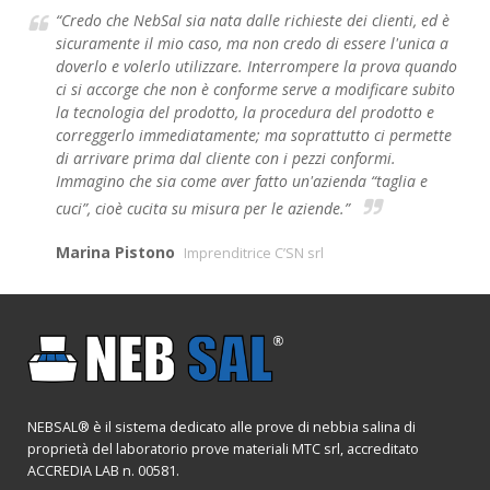
“Credo che NebSal sia nata dalle richieste dei clienti, ed è
sicuramente il mio caso, ma non credo di essere l'unica a
doverlo e volerlo utilizzare. Interrompere la prova quando
ci si accorge che non è conforme serve a modificare subito
la tecnologia del prodotto, la procedura del prodotto e
correggerlo immediatamente; ma soprattutto ci permette
di arrivare prima dal cliente con i pezzi conformi.
Immagino che sia come aver fatto un'azienda “taglia e
cuci”, cioè cucita su misura per le aziende.”
Marina Pistono
Imprenditrice C’SN srl
NEBSAL® è il sistema dedicato alle prove di nebbia salina di
proprietà del laboratorio prove materiali MTC srl, accreditato
ACCREDIA LAB n. 00581.