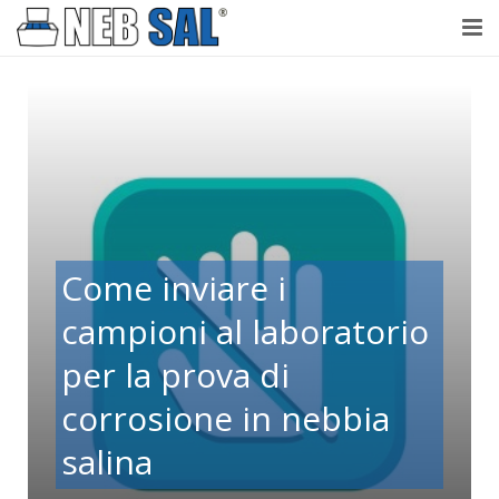
NebSal
Perché Nebbia salina
Prove
Laboratorio accreditato
Come inviare i
Testimonianze
campioni al laboratorio
Contatti
per la prova di
corrosione in nebbia
salina