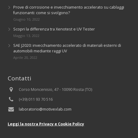
Prove di corrosione e invecchiamento accelerato su cablaggi
funzionanti: come si svolgono?
Giugno 10, 2022
Scopri la differenza tra Xenotest e UV Tester
Maggio 13, 2022
SAE J2020: invecchiamento accelerato di materiali esterni di
automobili mediante raggi UV
Aprile 20, 2022
Contatti
Corso Moncenisio, 47 - 10090 Rosta (TO)
(+39) 011 93 70 516
laboratorio@motivexlab.com
Leggi la nostra Privacy e Cookie Policy