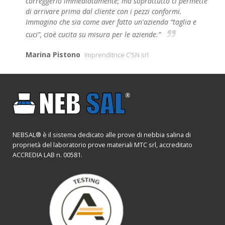
correggerlo immediatamente; ma soprattutto ci permette
di arrivare prima dal cliente con i pezzi conformi.
Immagino che sia come aver fatto un'azienda “taglia e
cuci”, cioè cucita su misura per le aziende.”
Marina Pistono
Imprenditrice C’SN srl
NEBSAL® è il sistema dedicato alle prove di nebbia salina di
proprietà del laboratorio prove materiali MTC srl, accreditato
ACCREDIA LAB n. 00581.