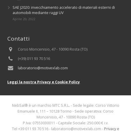
SAE J2020: invecchiamento accelerato di materiali esterni di
automobili mediante raggi UV
Aprile 20, 2022
Contatti
Corso Moncenisio, 47 - 10090 Rosta (TO)
(+39) 011 93 70 516
laboratorio@motivexlab.com
Leggi la nostra Privacy e Cookie Policy
NebSal® è un marchio MTC S.R.L. - Sede legale: Corso Vittorio
Emanuele II, 111 – 10128 Torino - Sede operativa: Corso
Moncenisio, 47 - 10090 Rosta (TO)
P.Iva: 07553030011 - Capitale Sociale: 250.000 € i.v.
Tel +39 011 93 70 516 - laboratorio@motivexlab.com -
Privacy e