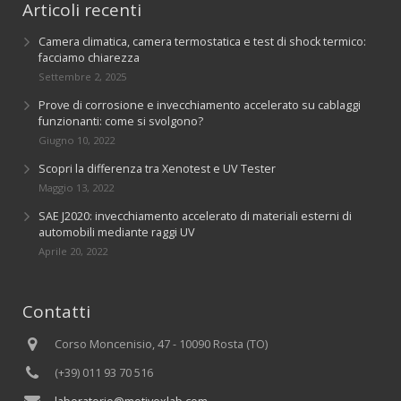
Articoli recenti
Camera climatica, camera termostatica e test di shock termico:
facciamo chiarezza
Settembre 2, 2025
Prove di corrosione e invecchiamento accelerato su cablaggi
funzionanti: come si svolgono?
Giugno 10, 2022
Scopri la differenza tra Xenotest e UV Tester
Maggio 13, 2022
SAE J2020: invecchiamento accelerato di materiali esterni di
automobili mediante raggi UV
Aprile 20, 2022
Contatti
Corso Moncenisio, 47 - 10090 Rosta (TO)
(+39) 011 93 70 516