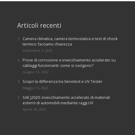
Articoli recenti
Camera climatica, camera termostatica e test di shock
termico: facciamo chiarezza
Settembre 2, 2025
Prove di corrosione e invecchiamento accelerato su
cablaggi funzionanti: come si svolgono?
Giugno 10, 2022
Scopri la differenza tra Xenotest e UV Tester
Maggio 13, 2022
SAE J2020: invecchiamento accelerato di materiali
esterni di automobili mediante raggi UV
Aprile 20, 2022