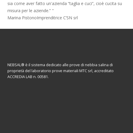
sia come aver fatto un'azienda “taglia e cuci”, cioè cucita su
misura per le aziende.”
Marina Pistono
Imprenditrice C’SN srl
NEBSAL® è il sistema dedicato alle prove di nebbia salina di
proprietà del laboratorio prove materiali MTC srl, accreditato
ACCREDIA LAB n. 00581.