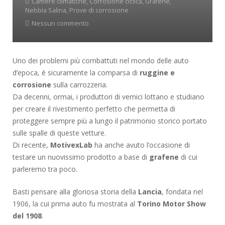
Camere climatiche
,
Corrosione ciclica
,
Grafene
,
Nebbia Salina
,
Prove di corrosione
Nessun commento
Uno dei problemi più combattuti nel mondo delle auto
d’epoca, è sicuramente la comparsa di
ruggine e
corrosione
sulla carrozzeria.
Da decenni, ormai, i produttori di vernici lottano e studiano
per creare il rivestimento perfetto che permetta di
proteggere sempre più a lungo il patrimonio storico portato
sulle spalle di queste vetture.
Di recente,
MotivexLab
ha anche avuto l’occasione di
testare un nuovissimo prodotto a base di
grafene
di cui
parleremo tra poco.
Basti pensare alla gloriosa storia della
Lancia
, fondata nel
1906, la cui prima auto fu mostrata al
Torino Motor Show
del 1908
.