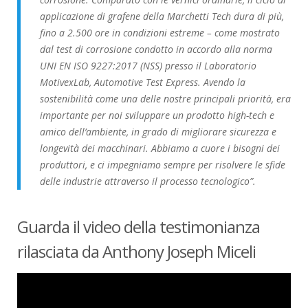
applicazione di grafene della Marchetti Tech dura di più,
fino a 2.500 ore in condizioni estreme – come mostrato
dal test di corrosione condotto in accordo alla norma
UNI EN ISO 9227:2017 (NSS) presso il Laboratorio
MotivexLab, Automotive Test Express. Avendo la
sostenibilità come una delle nostre principali priorità, era
importante per noi sviluppare un prodotto high-tech e
amico dell’ambiente, in grado di migliorare sicurezza e
longevità dei macchinari. Abbiamo a cuore i bisogni dei
produttori, e ci impegniamo sempre per risolvere le sfide
delle industrie attraverso il processo tecnologico”.
Guarda il video della testimonianza
rilasciata da Anthony Joseph Miceli