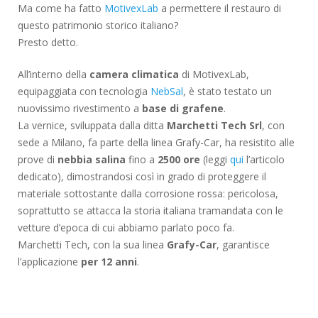
Ma come ha fatto
MotivexLab
a permettere il restauro di
questo patrimonio storico italiano?
Presto detto.
All’interno della
camera climatica
di MotivexLab,
equipaggiata con tecnologia
NebSal
, è stato testato un
nuovissimo rivestimento a
base di grafene
.
La vernice, sviluppata dalla ditta
Marchetti Tech Srl
, con
sede a Milano, fa parte della linea Grafy-Car, ha resistito alle
prove di
nebbia salina
fino a
2500 ore
(leggi
qui
l’articolo
dedicato), dimostrandosi così in grado di proteggere il
materiale sottostante dalla corrosione rossa: pericolosa,
soprattutto se attacca la storia italiana tramandata con le
vetture d’epoca di cui abbiamo parlato poco fa.
Marchetti Tech, con la sua linea
Grafy-Car
, garantisce
l’applicazione
per 12 anni
.