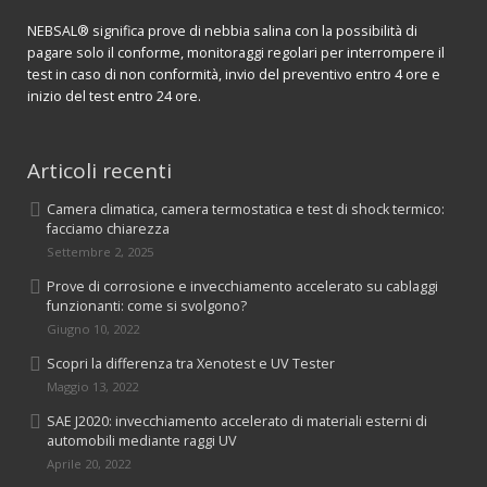
NEBSAL® significa prove di nebbia salina con la possibilità di
pagare solo il conforme, monitoraggi regolari per interrompere il
test in caso di non conformità, invio del preventivo entro 4 ore e
inizio del test entro 24 ore.
Articoli recenti
Camera climatica, camera termostatica e test di shock termico:
facciamo chiarezza
Settembre 2, 2025
Prove di corrosione e invecchiamento accelerato su cablaggi
funzionanti: come si svolgono?
Giugno 10, 2022
Scopri la differenza tra Xenotest e UV Tester
Maggio 13, 2022
SAE J2020: invecchiamento accelerato di materiali esterni di
automobili mediante raggi UV
Aprile 20, 2022