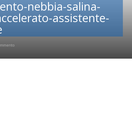
ento-nebbia-salina-
ccelerato-assistente-
e
ommento