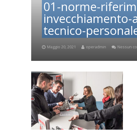
01-norme-riferim
invecchiamento-a
tecnico-personal
Maggio 20, 2021
operadmin
Nessun c