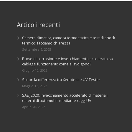
Articoli recenti
Camera climatica, camera termostatica e test di shock
termico: facciamo chiarezza
Settembre 2, 2025
Prove di corrosione e invecchiamento accelerato su
cablaggi funzionanti: come si svolgono?
Giugno 10, 2022
Scopri la differenza tra Xenotest e UV Tester
Maggio 13, 2022
SAE J2020: invecchiamento accelerato di materiali
esterni di automobili mediante raggi UV
Aprile 20, 2022