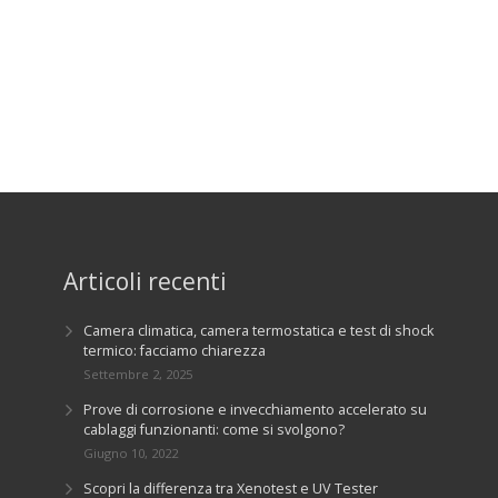
Articoli recenti
Camera climatica, camera termostatica e test di shock
termico: facciamo chiarezza
Settembre 2, 2025
Prove di corrosione e invecchiamento accelerato su
cablaggi funzionanti: come si svolgono?
Giugno 10, 2022
Scopri la differenza tra Xenotest e UV Tester