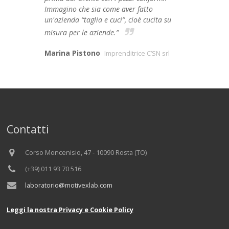
Immagino che sia come aver fatto
un'azienda “taglia e cuci”, cioè cucita su
misura per le aziende.”
Marina Pistono
Imprenditrice C’SN srl
Contatti
Corso Moncenisio, 47 - 10090 Rosta (TO)
(+39) 011 93 70 516
laboratorio@motivexlab.com
Leggi la nostra Privacy e Cookie Policy