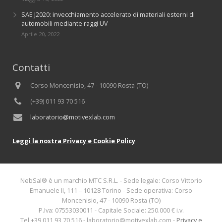
SAE J2020: invecchiamento accelerato di materiali esterni di
automobili mediante raggi UV
Aprile 20, 2022
Contatti
Corso Moncenisio, 47 - 10090 Rosta (TO)
(+39) 011 93 70 516
laboratorio@motivexlab.com
Leggi la nostra Privacy e Cookie Policy
NebSal® è un marchio MTC S.R.L. - Sede legale: Corso Vittorio
Emanuele II, 111 – 10128 Torino - Sede operativa: Corso
Moncenisio, 47 - 10090 Rosta (TO)
P.Iva: 07553030011 - Capitale Sociale: 250.000 € i.v.
Tel +39 011 93 70 516 - laboratorio@motivexlab.com -
Privacy e