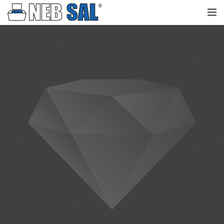
NebSal
Perché Nebbia salina
Prove
Laboratorio accreditato
Testimonianze
Contatti