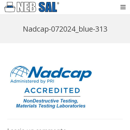
NebSal
Nadcap-072024_blue-313
Perché Nebbia salina
Prove
Laboratorio accreditato
Testimonianze
Contatti