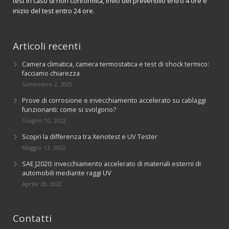
test in caso di non conformità, invio del preventivo entro 4 ore e
inizio del test entro 24 ore.
Articoli recenti
Camera climatica, camera termostatica e test di shock termico:
facciamo chiarezza
Settembre 2, 2025
Prove di corrosione e invecchiamento accelerato su cablaggi
funzionanti: come si svolgono?
Giugno 10, 2022
Scopri la differenza tra Xenotest e UV Tester
Maggio 13, 2022
SAE J2020: invecchiamento accelerato di materiali esterni di
automobili mediante raggi UV
Aprile 20, 2022
Contatti