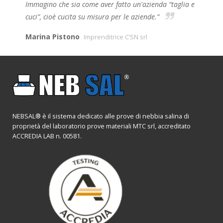
Immagino che sia come aver fatto un'azienda “taglia e
cuci”, cioè cucita su misura per le aziende.”
Marina Pistono
Imprenditrice C’SN srl
NEBSAL® è il sistema dedicato alle prove di nebbia salina di
proprietà del laboratorio prove materiali MTC srl, accreditato
ACCREDIA LAB n. 00581.