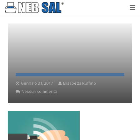
NebSal
Perché Nebbia salina
Prove
Laboratorio accreditato
Testimonianze
Gennaio 31, 2017
Elisabetta Ruffino
Nessun commento
Contatti