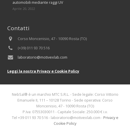
automobili mediante raggi UV
Aprile 20, 2022
Contatti
Corso Moncenisio, 47 - 10090 Rosta (TO)
(+39) 011 93 70 516
laboratorio@motivexlab.com
Leggi la nostra Privacy e Cookie Policy
NebSal® è un marchio MTC S.R.L. - Sede legale: Corso Vittorio
Emanuele II, 111 – 10128 Torino - Sede operativa: Corso
Moncenisio, 47 - 10090 Rosta (TO)
P.Iva: 07553030011 - Capitale Sociale: 250.000 € i.v.
Tel +39 011 93 70 516 - laboratorio@motivexlab.com -
Privacy e
Cookie Policy