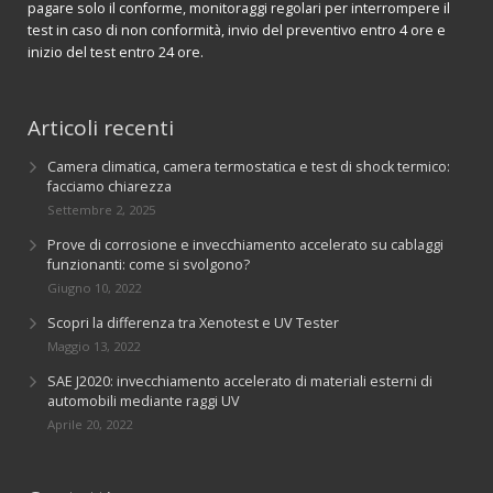
pagare solo il conforme, monitoraggi regolari per interrompere il
test in caso di non conformità, invio del preventivo entro 4 ore e
inizio del test entro 24 ore.
Articoli recenti
Camera climatica, camera termostatica e test di shock termico:
facciamo chiarezza
Settembre 2, 2025
Prove di corrosione e invecchiamento accelerato su cablaggi
funzionanti: come si svolgono?
Giugno 10, 2022
Scopri la differenza tra Xenotest e UV Tester
Maggio 13, 2022
SAE J2020: invecchiamento accelerato di materiali esterni di
automobili mediante raggi UV
Aprile 20, 2022