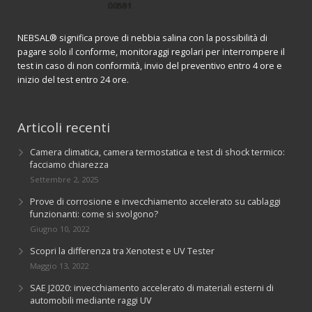
NEBSAL® significa prove di nebbia salina con la possibilità di
pagare solo il conforme, monitoraggi regolari per interrompere il
test in caso di non conformità, invio del preventivo entro 4 ore e
inizio del test entro 24 ore.
Articoli recenti
Camera climatica, camera termostatica e test di shock termico:
facciamo chiarezza
Settembre 2, 2025
Prove di corrosione e invecchiamento accelerato su cablaggi
funzionanti: come si svolgono?
Giugno 10, 2022
Scopri la differenza tra Xenotest e UV Tester
Maggio 13, 2022
SAE J2020: invecchiamento accelerato di materiali esterni di
automobili mediante raggi UV