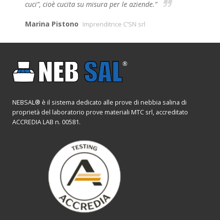
cuci”, cioè cucita su misura per le aziende.”
Marina Pistono
Imprenditrice C’SN srl
NEBSAL® è il sistema dedicato alle prove di nebbia salina di
proprietà del laboratorio prove materiali MTC srl, accreditato
ACCREDIA LAB n. 00581.