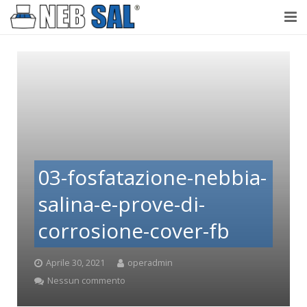
NebSal
Perché Nebbia salina
Prove
Laboratorio accreditato
03-fosfatazione-nebbia-
Testimonianze
salina-e-prove-di-
Contatti
corrosione-cover-fb
Aprile 30, 2021
operadmin
Nessun commento