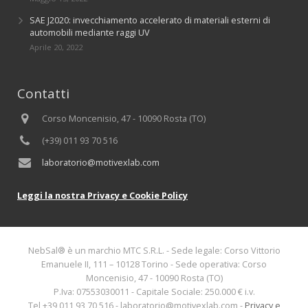
SAE J2020: invecchiamento accelerato di materiali esterni di
automobili mediante raggi UV
Aprile 20, 2022
Contatti
Corso Moncenisio, 47 - 10090 Rosta (TO)
(+39) 011 93 70 516
laboratorio@motivexlab.com
Leggi la nostra Privacy e Cookie Policy
NebSal® è un marchio MTC S.R.L. - Sede legale: Corso Vittorio
Emanuele II, 111 – 10128 Torino - Sede operativa: Corso
Moncenisio, 47 - 10090 Rosta (TO)
P.Iva: 07553030011 - Capitale Sociale: 250.000 € i.v.
Tel +39 011 93 70 516 - laboratorio@motivexlab.com -
Privacy e