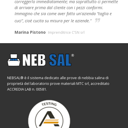
correggerlo immediatamente; ma soprattutto ci permette
di arrivare prima dal cliente con i pezzi conformi.
Immagino che sia come aver fatto un'azienda “taglia e
cuci”, cioè cucita su misura per le aziende.”
Marina Pistono
Imprenditrice C’SN srl
NEBSAL® è il sistema dedicato alle prove di nebbia salina di
proprietà del laboratorio prove materiali MTC srl, accreditato
ACCREDIA LAB n. 00581.