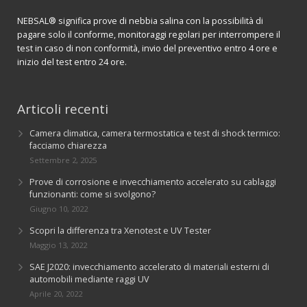
NEBSAL® significa prove di nebbia salina con la possibilità di
pagare solo il conforme, monitoraggi regolari per interrompere il
test in caso di non conformità, invio del preventivo entro 4 ore e
inizio del test entro 24 ore.
Articoli recenti
Camera climatica, camera termostatica e test di shock termico:
facciamo chiarezza
Settembre 2, 2025
Prove di corrosione e invecchiamento accelerato su cablaggi
funzionanti: come si svolgono?
Giugno 10, 2022
Scopri la differenza tra Xenotest e UV Tester
Maggio 13, 2022
SAE J2020: invecchiamento accelerato di materiali esterni di
automobili mediante raggi UV
Aprile 20, 2022