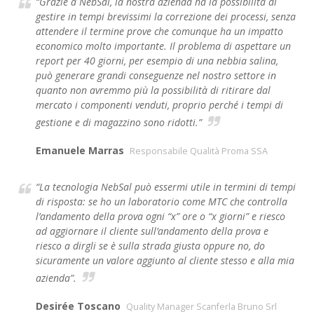
“Grazie a NebSal, la nostra azienda ha la possibilità di
gestire in tempi brevissimi la correzione dei processi, senza
attendere il termine prove che comunque ha un impatto
economico molto importante. Il problema di aspettare un
report per 40 giorni, per esempio di una nebbia salina,
può generare grandi conseguenze nel nostro settore in
quanto non avremmo più la possibilità di ritirare dal
mercato i componenti venduti, proprio perché i tempi di
gestione e di magazzino sono ridotti.”
Emanuele Marras
Responsabile Qualità Proma SSA
“La tecnologia NebSal può essermi utile in termini di tempi
di risposta: se ho un laboratorio come MTC che controlla
l’andamento della prova ogni “x” ore o “x giorni” e riesco
ad aggiornare il cliente sull’andamento della prova e
riesco a dirgli se è sulla strada giusta oppure no, do
sicuramente un valore aggiunto al cliente stesso e alla mia
azienda”.
Desirée Toscano
Quality Manager Scanferla Bruno Srl