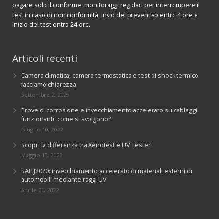
pagare solo il conforme, monitoraggi regolari per interrompere il
test in caso di non conformità, invio del preventivo entro 4 ore e
inizio del test entro 24 ore.
Articoli recenti
Camera climatica, camera termostatica e test di shock termico:
facciamo chiarezza
Settembre 2, 2025
Prove di corrosione e invecchiamento accelerato su cablaggi
funzionanti: come si svolgono?
Giugno 10, 2022
Scopri la differenza tra Xenotest e UV Tester
Maggio 13, 2022
SAE J2020: invecchiamento accelerato di materiali esterni di
automobili mediante raggi UV
Aprile 20, 2022