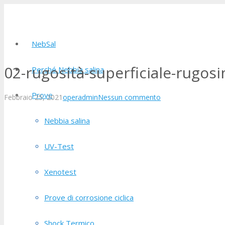
NebSal
02-rugosità-superficiale-rugos
Perché Nebbia salina
Prove
Febbraio 25, 2021
operadmin
Nessun commento
Nebbia salina
UV-Test
Xenotest
Prove di corrosione ciclica
Shock Termico