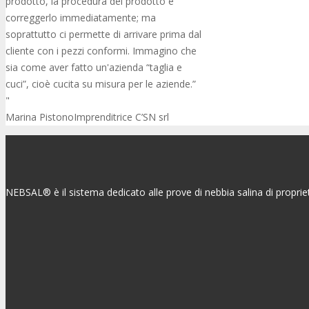
prodotto, la procedura del prodotto e
correggerlo immediatamente; ma
soprattutto ci permette di arrivare prima dal
cliente con i pezzi conformi. Immagino che
sia come aver fatto un'azienda “taglia e
cuci”, cioè cucita su misura per le aziende.”
Marina Pistono
Imprenditrice C’SN srl
NEBSAL® è il sistema dedicato alle prove di nebbia salina di propri