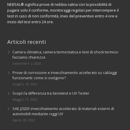
NEBSAL® significa prove di nebbia salina con la possibilità di
pagare solo il conforme, monitoraggi regolari per interrompere il
test in caso di non conformità, invio del preventivo entro 4 ore e
inizio del test entro 24 ore.
Articoli recenti
Camera climatica, camera termostatica e test di shock termico:
facciamo chiarezza
Settembre 2, 2025
Prove di corrosione e invecchiamento accelerato su cablaggi
funzionanti: come si svolgono?
Giugno 10, 2022
Scopri la differenza tra Xenotest e UV Tester
Maggio 13, 2022
SAE J2020: invecchiamento accelerato di materiali esterni di
automobili mediante raggi UV
Aprile 20, 2022