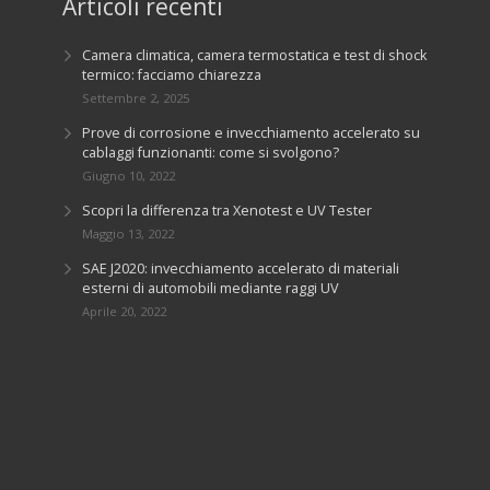
Articoli recenti
Camera climatica, camera termostatica e test di shock
termico: facciamo chiarezza
Settembre 2, 2025
Prove di corrosione e invecchiamento accelerato su
cablaggi funzionanti: come si svolgono?
Giugno 10, 2022
Scopri la differenza tra Xenotest e UV Tester
Maggio 13, 2022
SAE J2020: invecchiamento accelerato di materiali
esterni di automobili mediante raggi UV
Aprile 20, 2022