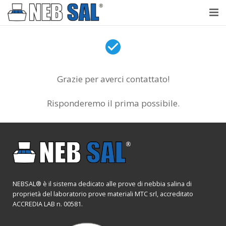
NebSal
check_circle
Perché Nebbia salina
Grazie per averci contattato!
Prove
Risponderemo il prima possibile.
Laboratorio accreditato
Testimonianze
Contatti
NEBSAL® è il sistema dedicato alle prove di nebbia salina di
proprietà del laboratorio prove materiali MTC srl, accreditato
ACCREDIA LAB n. 00581.