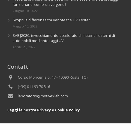
funzionanti: come si svolgono?
Giugno 10, 2022
Scopri la differenza tra Xenotest e UV Tester
Maggio 13, 2022
SAE J2020: invecchiamento accelerato di materiali esterni di
automobili mediante raggi UV
Aprile 20, 2022
Contatti
Corso Moncenisio, 47 - 10090 Rosta (TO)
(+39) 011 93 70 516
laboratorio@motivexlab.com
Leggi la nostra Privacy e Cookie Policy